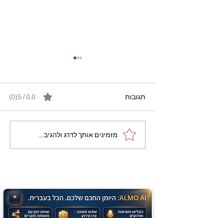
תגובות
0.0 / 5 ‏(0)
מתכון מנצח עוגת מייפל
מזמינים אותך לדרג ולהגיב...
שוקולד בחושה וקלה - זיוה
כהן