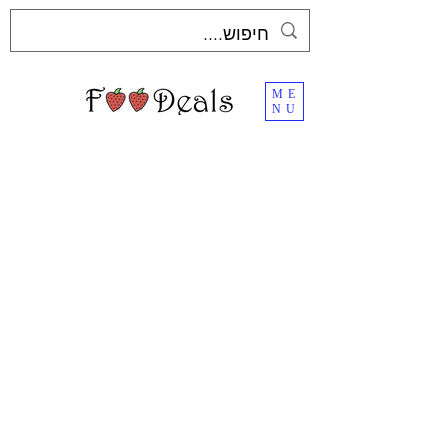
ME
NU