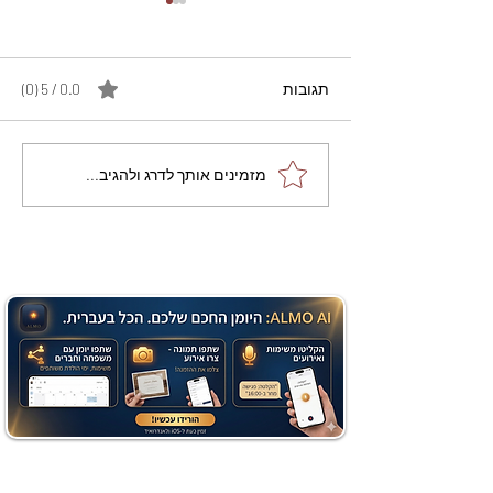
תגובות
0.0 / 5 ‏(0)
מתכון מנצח עוגת מייפל
מזמינים אותך לדרג ולהגיב...
שוקולד בחושה וקלה - זיוה
כהן