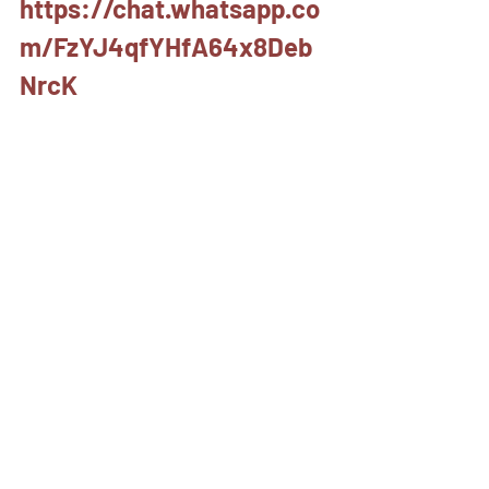
https://chat.whatsapp.co
m/FzYJ4qfYHfA64x8Deb
NrcK