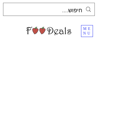
ME
NU