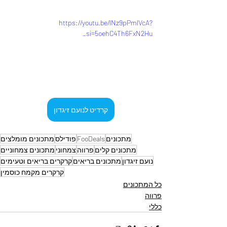
https://youtu.be/lNz9pPmlVcA?
si=5oehC4Th6FxN2Hu_
קרדיט לנועם זיגדון
מתכונים
FooDeals
פודילס
מתכונים מומלצים
מתכונים קלים
פרווה
צמחוני
מתכונים צמחוניים
נועם זיגדון
מתכונים בריאים
קרקרים בריאים וטעימים
קרקרים מקמח כוסמין
כל המתכונים
פרווה
כללי