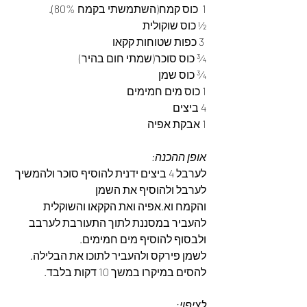
1  כוס קמח(השתמשתי בקמח 80%).
½ כוס שוקולית
 3 כפות שטוחות קקאו
¾ כוס סוכר(שמתי חום בהיר)
¾ כוס שמן
1 כוס מים חמימים
4 ביצים
1 אבקת אפיה
אופן ההכנה:
לערבל 4 ביצים ידנית להוסיף סוכר ולהמשיך 
לערבל ולהוסיף את השמן 
והקמח וא.אפיה ואת הקקאו והשוקלית 
להעביר במסננת לתוך התעורבת לערבב 
ולבסוף להוסיף מים חמימים.
לשמן פירקס ולהעביר לתוכו את הבלילה.
להסים במיקרו במשך 10 דקות בלבד.
לציפוי
: