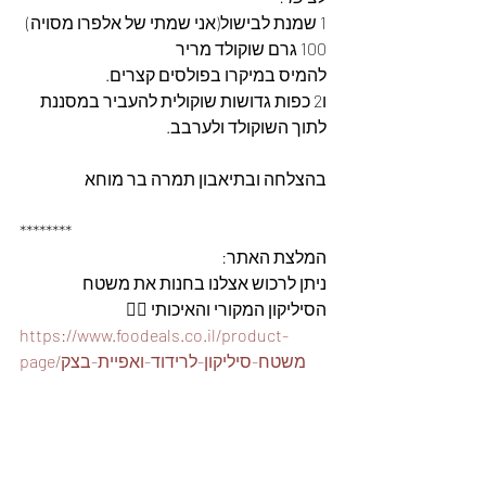
1 שמנת לבישול(אני שמתי של אלפרו מסויה)
100 גרם שוקולד מריר
להמיס במיקרו בפולסים קצרים.
ו2 כפות גדושות שוקולית להעביר במסננת 
לתוך השוקולד ולערבב.
בהצלחה ובתיאבון תמרה בר מוחא
********
המלצת האתר: 
ניתן לרכוש אצלנו בחנות את משטח 
הסיליקון המקורי והאיכותי 👇🏽
https://www.foodeals.co.il/product-
page/משטח-סיליקון-לרידוד-ואפיית-בצק