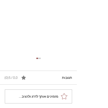
תגובות
0.0 / 5 ‏(0)
מתכון מנצח עוגת מייפל
מזמינים אותך לדרג ולהגיב...
שוקולד בחושה וקלה - זיוה
כהן