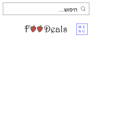
ME
NU