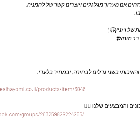
חים אם מערוך מגלגלים ויוצרים קשר של לחמניה.
ל ויזניץ🫢)
ר מוחא❣️
האיכותי בשני גדלים לבחירה, ובמחיר בלעדי.
ealhayomi.co.il/products/item/3846
ים והמבצעים שלנו 👇🏽
book.com/groups/263259828224255/