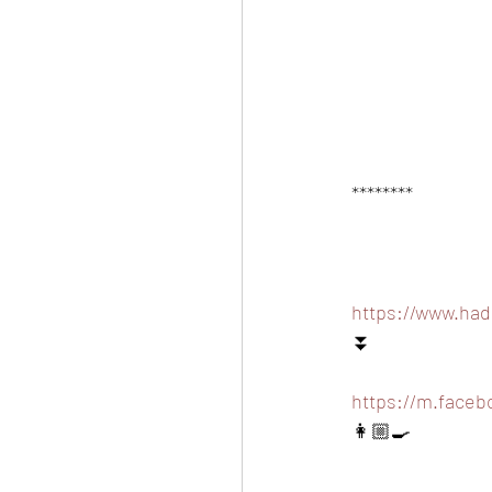
********
https://www.had
⏬
https://m.face
👩🏼‍🍳