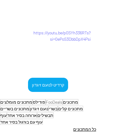
https://youtu.be/p0SYh336RTs?
si=0ePoS3DbbDpX4Psi
קרדיט לנועם זיגדון
מתכונים
FooDeals
פודילס
מתכונים מומלצים
מתכונים קלים
בשרי
נועם זיגדון
מתכונים בשריים
תבשילים
ארוחה בסיר אחד
עוף
עוף עם בורגול בסיר אחד
כל המתכונים