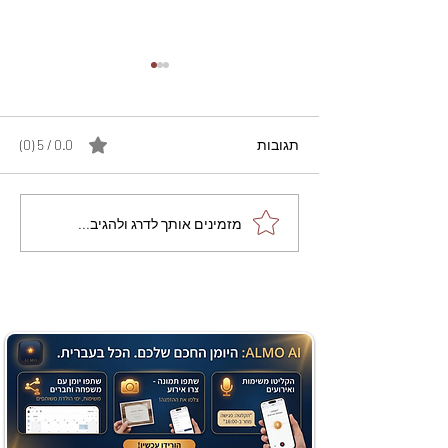
תגובות
0.0 / 5 ‏(0)
מתכון מנצח עוגת מייפל
מזמינים אותך לדרג ולהגיב...
שוקולד בחושה וקלה - זיוה
כהן