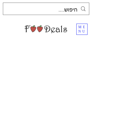
ME
NU