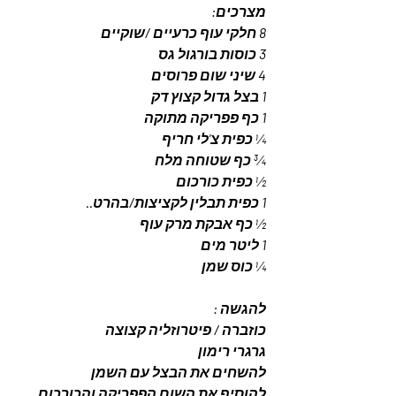
מצרכים: 
8 חלקי עוף כרעיים /שוקיים 
3 כוסות בורגול גס 
4 שיני שום פרוסים 
1 בצל גדול קצוץ דק 
1 כף פפריקה מתוקה 
¼ כפית צ'לי חריף 
¾ כף שטוחה מלח
½ כפית כורכום 
1 כפית תבלין לקציצות/בהרט..
½ כף אבקת מרק עוף 
1 ליטר מים 
¼ כוס שמן 
להגשה : 
כוזברה / פיטרוזליה קצוצה 
גרגרי רימון 
להשחים את הבצל עם השמן 
להוסיף את השום הפפריקה והכורכום 