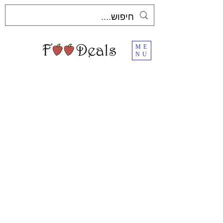
ME
NU