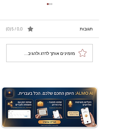
תגובות
0.0 / 5 ‏(0)
מתכון מנצח עוגת מייפל
מזמינים אותך לדרג ולהגיב...
שוקולד בחושה וקלה - זיוה
כהן