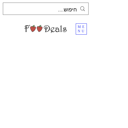
ME
NU