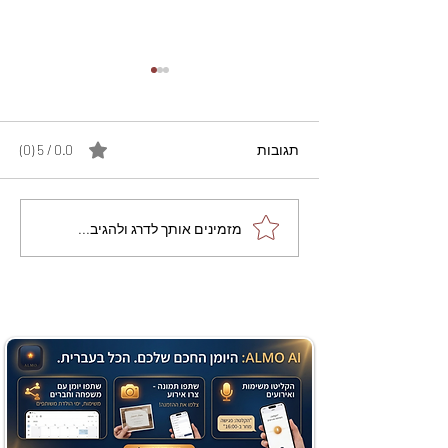
תגובות
0.0 / 5 ‏(0)
מתכון מנצח עוגת מייפל
מזמינים אותך לדרג ולהגיב...
שוקולד בחושה וקלה - זיוה
כהן