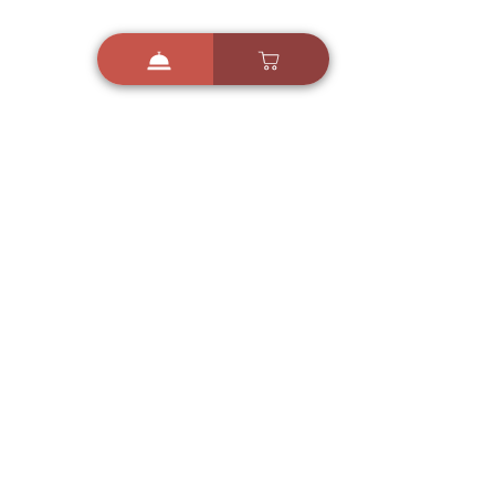
i
X
ברכות ואיחולים - אפליקציית הברכות של ישראל
ברכות ליום הולדת, ברכות
לחגים, ברכות לאירועים ועוד!
הורידו בחינם עכשיו ושלחו
ברכה לאהובים
הורדה