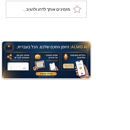
מתכון מנצח עוגת מייפל
מזמינים אותך לדרג ולהגיב...
שוקולד בחושה וקלה - זיוה
כהן