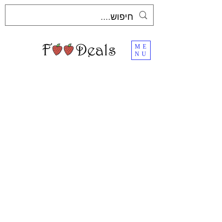
ME
NU