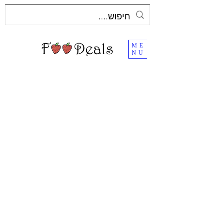
ME
NU