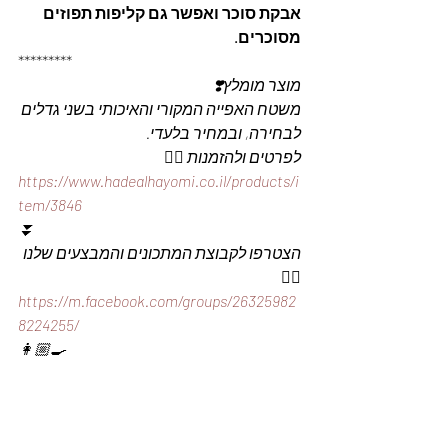
אבקת סוכר ואפשר גם קליפות תפוזים 
מסוכרים.
*********
מוצר מומלץ❣️
משטח האפייה המקורי והאיכותי בשני גדלים 
לבחירה, ובמחיר בלעדי.
לפרטים ולהזמנות 👇🏼
https://www.hadealhayomi.co.il/products/i
tem/3846
⏬
הצטרפו לקבוצת המתכונים והמבצעים שלנו 
👇🏽
https://m.facebook.com/groups/26325982
8224255/
👩🏼‍🍳