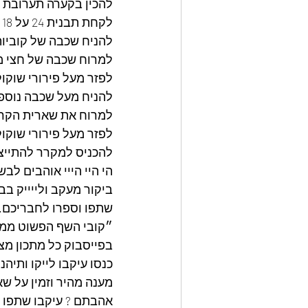
להכין בקערה תערובת כ
לקחת תבנית 24 על 18 גובה 4 ס״מ,
להניח שכבה של קוביו
למרוח שכבה של חצי 
לפזר מעל פירורי שוקולד מ
להניח מעל שכבה נוספ
למרוח את שארית הקרם 
לפזר מעל פירורי שוקולד מ
להכניס למקרר להתייצו
הי היי הייי אוהבים לבש
ביקור מעקב ולייייק בב
שתפו וספרו לחבריכם.
״קובי השף הפשוט ממט
בפייסבוק כל מתכון מצ
כנסו עיקבו לייקו ותיה
מענה מהיר וזמין על שא
אהבתם ? עיקבו שתפו ו