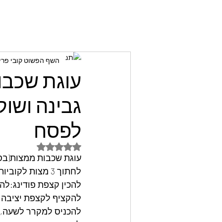
השף הפשוט קובי פרי
עוגת שכבו
גבינה ושוק
לפסח
דירוג של NaN מתוך 5 כוכבים
עוגת שכבות ממצות(בסק
לחתוך 3 מצות לקוביות בגודל פתי בר(עם סכין משור)
להכין קצפת פודינג:להכניס לקערת
להקציף לקצפת יציבה להוסיף ק
להכניס למקרר לשעה,