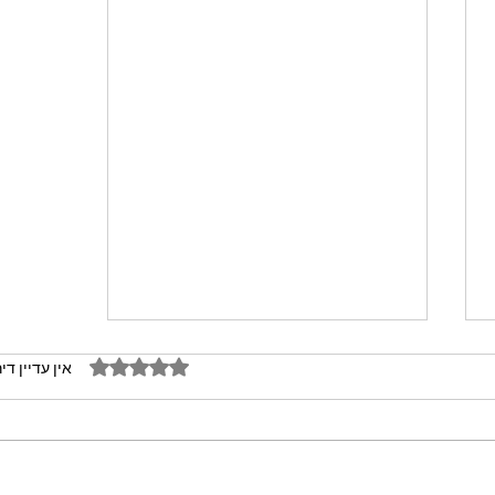
דירוג של 0 מתוך 5 כוכבים
אין עדיין די