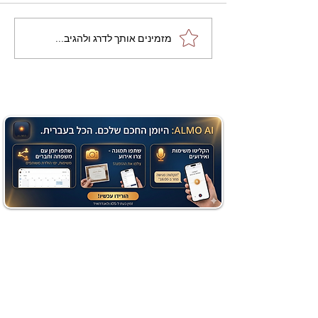
מתכון מנצח עוגת מייפל
מזמינים אותך לדרג ולהגיב...
שוקולד בחושה וקלה - זיוה
כהן