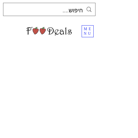
ME
NU