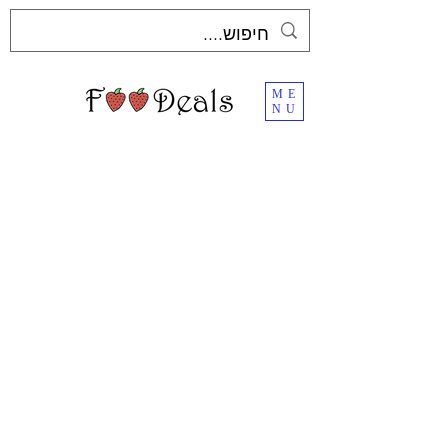
ME
NU