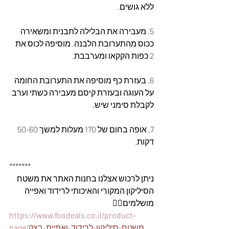
ללא גושים.
5. מעבירה את הבלילה לתבנית ומשאירה 
ככוס מהתערובת הלבנה, מוסיפה לכוס את 
2 כפות הקקאו ומערבבת.
6. בעזרת כף מוסיפה את התערובת החומה 
על העוגה ובעזרת קיסם מעבירה כשתי וערב 
לקבלת סימני שיש.
7. אופה בחום של 170 מעלות למשך 50-60 
דקות.
*******
ניתן לרכוש אצלנו בחנות האתר את משטח 
הסיליקון המקורי והאיכותי לרידוד ואפייה 
מושלמים👇🏽
https://www.foodeals.co.il/product-
page/משטח-סיליקון-לרידוד-ואפיית-בצק