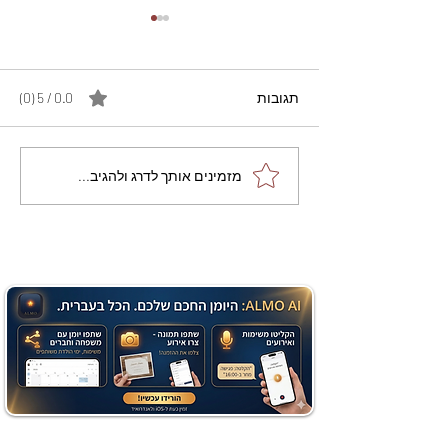
תגובות
0.0 / 5 ‏(0)
מתכון מנצח עוגת מייפל
מזמינים אותך לדרג ולהגיב...
שוקולד בחושה וקלה - זיוה
כהן