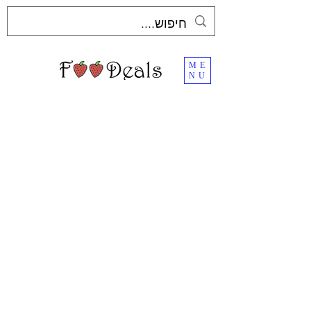
ME
NU