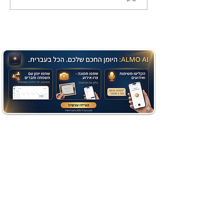
שוקולד בחושה וקלה - זיוה
כהן