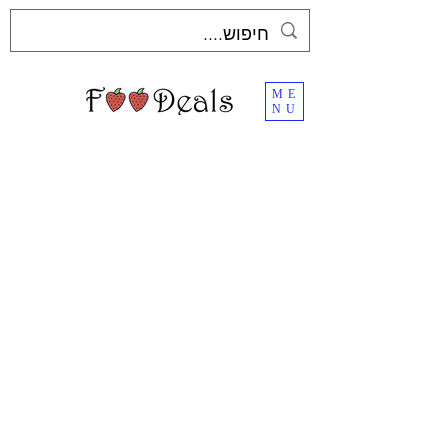
ME
NU