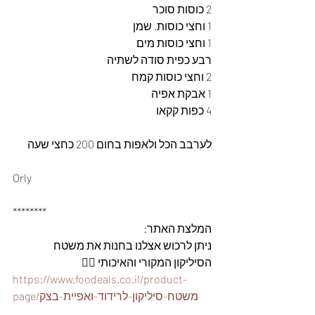
2 כוסות סוכר
1 וחצי כוסות. שמן
1 וחצי כוסות מים
רבע כפית סודה לשתיה
2 וחצי כוסות קמח
1 אבקת אפיה
4 כפות קקאו
לערבב הכל ולאפות בחום 200 כחצי שעה
Orly
********
המלצת האתר: 
ניתן לרכוש אצלנו בחנות את משטח 
הסיליקון המקורי והאיכותי 👇🏽
https://www.foodeals.co.il/product-
page/משטח-סיליקון-לרידוד-ואפיית-בצק