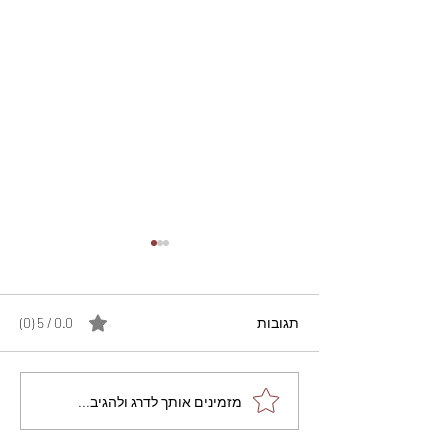
תגובות
0.0 / 5 ‏(0)
מתכון מנצח עוגת מייפל
מזמינים אותך לדרג ולהגיב...
שוקולד בחושה וקלה - זיוה