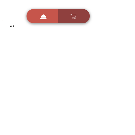
i
X
ברכות ואיחולים - אפליקציית הברכות של ישראל
ברכות ליום הולדת, ברכות
לחגים, ברכות לאירועים ועוד!
הורידו בחינם עכשיו ושלחו
ברכה לאהובים
הורדה