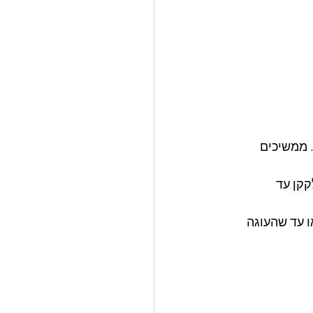
 ממשיכים 
קן עד 
רים את החלק העליון ואופים במשך 30-40 דקות או עד שהעוגה 