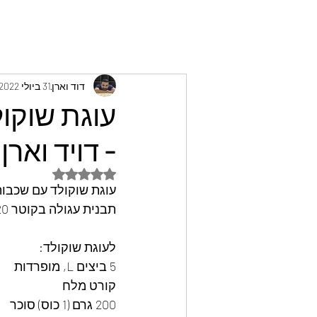
דוד וארן
31 ביולי 2022
עוגת שוקו
- דויד וארן
דירוג של NaN מתוך 5 כוכבים
עוגת שוקולד עם שכבו
תבנית עגולה בקוטר 20 ס"מ
לעוגת שוקולד:
5 ביצים L, מופרדות
קורט מלח
200 גרם (1 כוס) סוכר