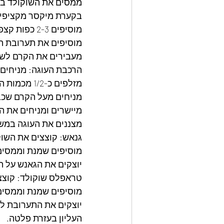
ממסים את השוקולד במי
בקערת מיקסר מקציפים
מוסיפים 2-3 כפות קצפת לתוך השוקולד המומס ומערבבים היטב עד אחידות.
מוסיפים את תערובת ה
מעבירים את הקרם לשק זי
הרכבת העוגה: מניחים 
מזלפים כ-1/2 מכמות הקרם בצורת תלוליות אחידות (חשוב בעיקר בדפנות, אותן רואים).
מיישרים ומניחים את ה
מצננים את העוגה במש
גנאש: קוצצים את השוק
מוסיפים שמנת וממסים 
יוצקים את הגאנש על ה
טראפלס שוקולד: קוצצ
מוסיפים שמנת וממסים 
יוצקים את התערובת לת
העליון בעזרת פלטה.