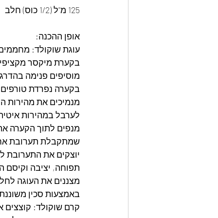
125 מ"ל (1/2 כוס) חלב
אופן ההכנה:
עוגת שוקולד: מחממים תנור ל-170 מעלות ומש
בקערת מיקסר מקציפים
מוסיפים פנימה בהדרגה
בקערה נפרדת טורפים י
מנמיכים את מהירות המ
לערבל במהירות איטית
מנפים לתוך הקערה את
שמתקבלת תערובת אחי
תפוחה, יציבה וקיסם הנ
מצננים את העוגה לחל
באמצעות סכין משוננת ארוכה 
קרם שוקולד: קוצצים א