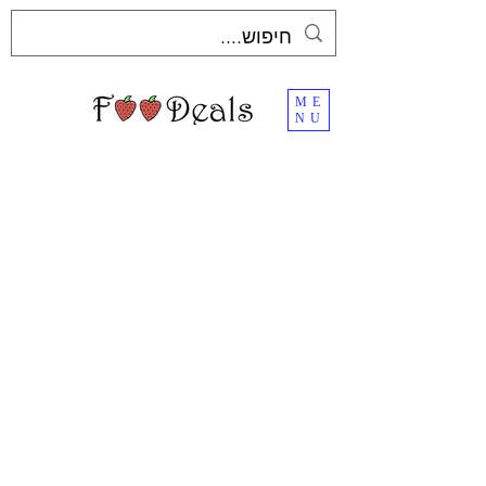
ME
NU