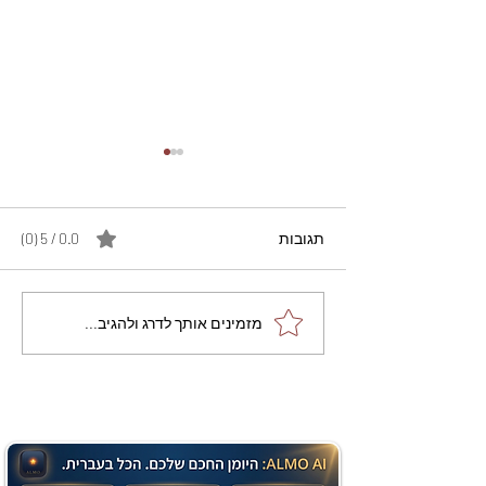
תגובות
0.0 / 5 ‏(0)
מתכון מנצח עוגת מייפל
מזמינים אותך לדרג ולהגיב...
שוקולד בחושה וקלה - זיוה
כהן