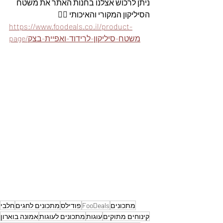
ניתן לרכוש אצלנו בחנות האתר את משטח 
הסיליקון המקורי והאיכותי 👇🏽
https://www.foodeals.co.il/product-
page/משטח-סיליקון-לרידוד-ואפיית-בצק
מתכונים
FooDeals
פודילס
מתכונים לחגים
חלבי
קינוחים מתוקים
עוגות
מתכונים לעוגות
אמונה בוארון