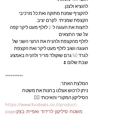
להוציא ולצנן.
להקציף שמנת מתוקה ואת כל מרכיבי 
הקצפת שמניתי, לקרם יציב. 
לחצות את העוגה ל-2 לזלף מעט ליקר קפה 
על שני החצאים
לזלף מהקצפת ולהניח את החצי השני של 
העוגה ושוב לזלף מעט ליקר ואת הקצפת
לגרד 50 גרם שוקולד מריר ולהניח באמצע
שבת שלום🌷
**********
המלצת האתר: 
ניתן לרכוש אצלנו בחנות את משטח 
הסיליקון המקורי והאיכותי 👇🏽
https://www.foodeals.co.il/product-
page/משטח-סיליקון-לרידוד-ואפיית-בצק