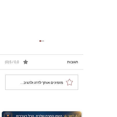
תגובות
0.0 / 5 ‏(0)
מתכון מנצח עוגת מייפל
מזמינים אותך לדרג ולהגיב...
שוקולד בחושה וקלה - זיוה
כהן