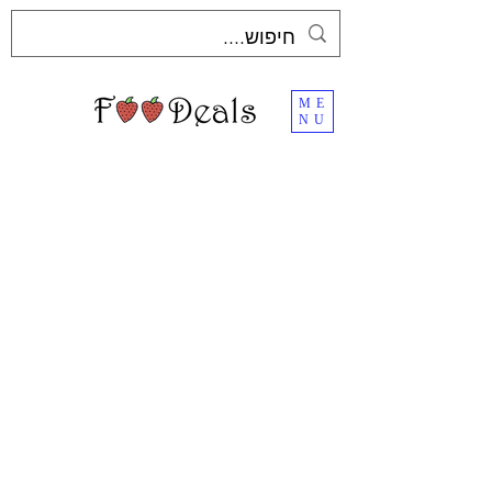
ME
NU