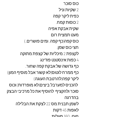
כוס סוכר
2 שקיות וניל
כפית ליקר קפה
2 כוסות קמח.
שקית אבקת אפיה
מעט תמצית רום
כוס קפה(כף קפה, ומים פושרים.)
חצי כוס שמן.
לקצפת 2 מיכליות של קצפת מתוקה
4 כפות אינסטנט פודינג
כף גדושה של אבקת קפה שחור.
כף ממרח לוטוס(לא קשור אבל מוסיף המון)
ליקר קפה(להרטבת העוגה)
 להכניס למערבל ביצים(לא מופרדות) וכוס 
סוכר ולהקציף  להוסיף את כל מרכיבי הבצק 
בהדרגה
לשמן תבנית מס 22 לצקת את הבלילה 
לאפות 45 דקות
חום: 160 מעלות.