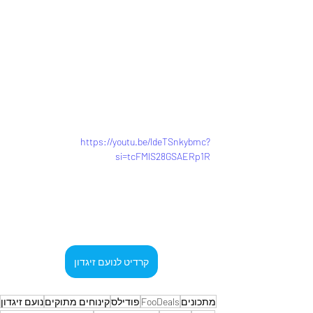
https://youtu.be/ldeTSnkybmc?
si=tcFMlS28GSAERp1R
קרדיט לנועם זיגדון
מתכונים
FooDeals
פודילס
קינוחים מתוקים
נועם זיגדון