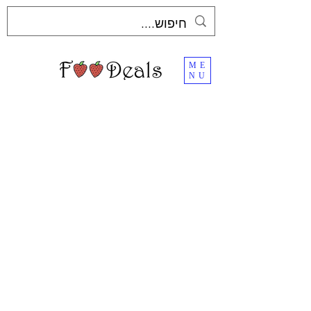
ME
NU