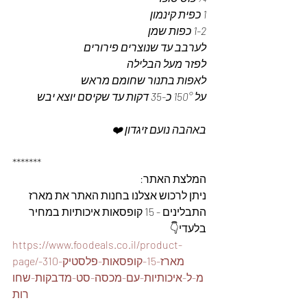
1 כפית קינמון 
1-2 כפות שמן 
לערבב עד שנוצרים פירורים 
לפזר מעל הבלילה 
לאפות בתנור שחומם מראש 
על 150° כ-35 דקות עד שקיסם יוצא יבש 
באהבה נועם זיגדון ❤️
*******
המלצת האתר: 
ניתן לרכוש אצלנו בחנות האתר את מארז 
התבלינים - 15 קופסאות איכותיות במחיר 
בלעדי👇
https://www.foodeals.co.il/product-
page/מארז-15-קופסאות-פלסטיק-310-
מ-ל-איכותיות-עם-מכסה-סט-מדבקות-שחו
רות