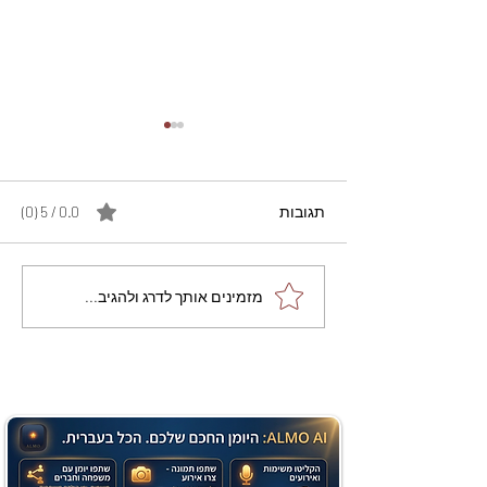
תגובות
0.0 / 5 ‏(0)
מתכון מנצח עוגת מייפל
מזמינים אותך לדרג ולהגיב...
שוקולד בחושה וקלה - זיוה
כהן