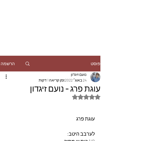
הרשמה
פוסט
נועם זיגדון
24 באוג׳ 2022
זמן קריאה 1 דקות
עוגת פרג - נועם זיגדון
דירוג של NaN מתוך 5 כוכבים
עוגת פרג
לערבב היטב: 