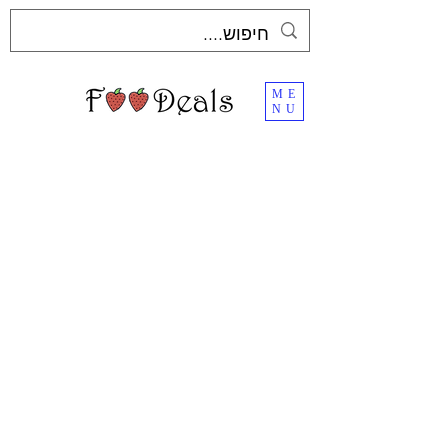
ME
NU