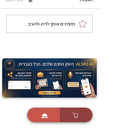
מתכון מנצח עוגת מייפל
מזמינים אותך לדרג ולהגיב...
שוקולד בחושה וקלה - זיוה
כהן