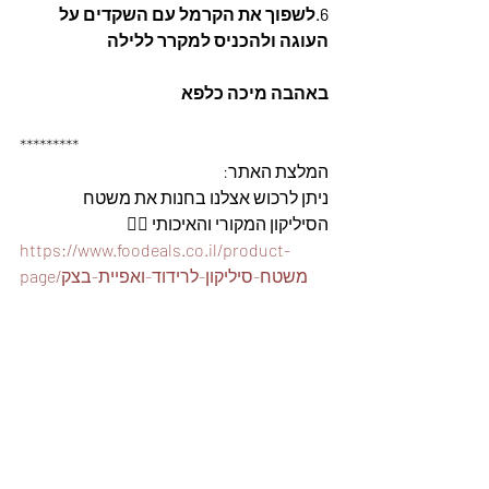
6.לשפוך את הקרמל עם השקדים על 
העוגה ולהכניס למקרר ללילה
באהבה מיכה כלפא
*********
המלצת האתר: 
ניתן לרכוש אצלנו בחנות את משטח 
הסיליקון המקורי והאיכותי 👇🏽
https://www.foodeals.co.il/product-
page/משטח-סיליקון-לרידוד-ואפיית-בצק