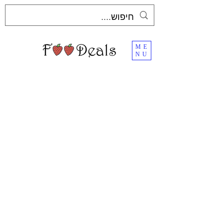
ME
NU