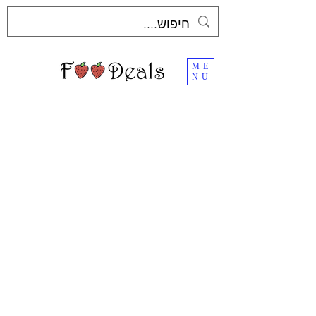
ME
NU