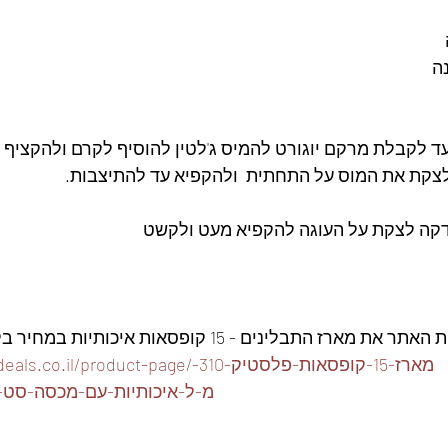
ד לקבלת מרקם יוגורט להמיס ג'לטין להוסיף לקרם ולהקציף ע
צקת את המוס על התחתית  ולהקפיא עד להתיצבות.
דקה לצקת על העוגה להקפיא מעט ולקשט
ז התבלינים - 15 קופסאות איכותיות במחיר בלעדי👇
https://www.foodeals.co.il/product-page/מ
מ-ל-איכותיות-עם-מכסה-סט-