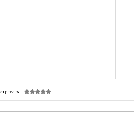
דירוג של 0 מתוך 5 כוכבים
אין עדיין די