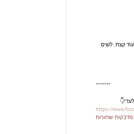
וד קצת, לשים 
*******
ארז-15-קופסאות-פלסטיק-310-
מדבקות-שחורות