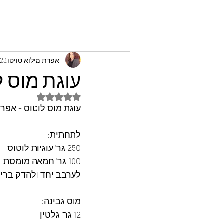
אפרת מילוא טויטו
23 ביולי 2023
עוגת מוס ל
דירוג של NaN מתוך 5 כוכבים
עוגת מוס לוטוס - אפר
לתחתית:
250 גר' עוגיות לוטוס
100 גר' חמאה מומסת
לערבב יחד ולהדק ברינג 24 ולהק
מוס גבינה:
12 גר' גלטין