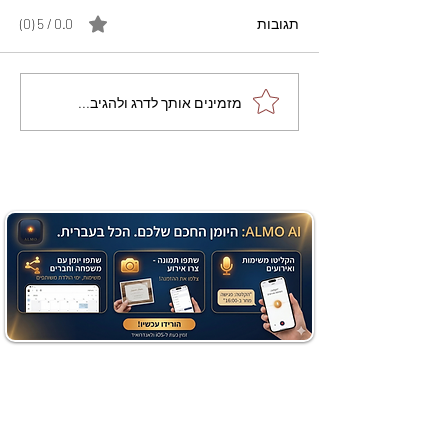
תגובות
0.0 / 5 ‏(0)
מתכון מנצח עוגת מייפל
מזמינים אותך לדרג ולהגיב...
שוקולד בחושה וקלה - זיוה
כהן