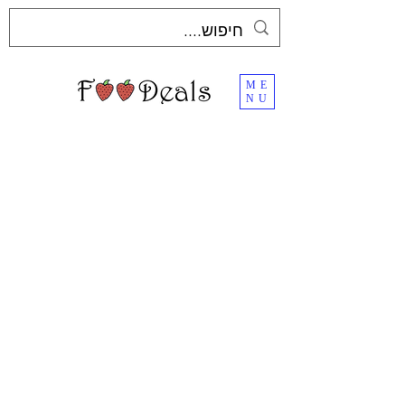
ME
NU