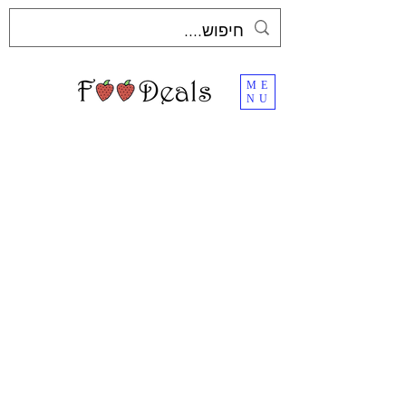
ME
NU