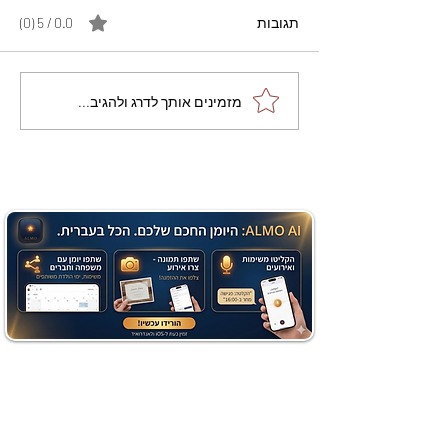
תגובות
0.0 / 5 ‏(0)
מתכון מנצח עוגת מייפל
מזמינים אותך לדרג ולהגיב...
שוקולד בחושה וקלה - זיוה
כהן