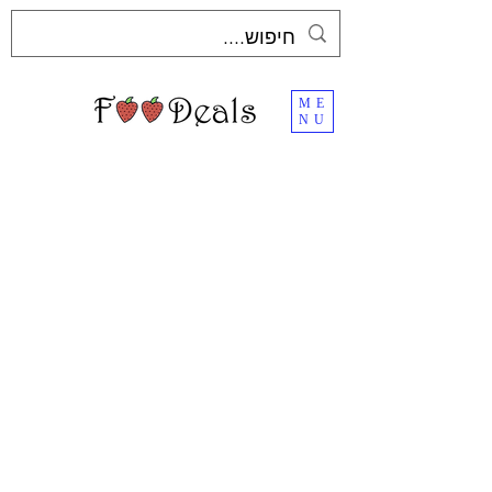
ME
NU