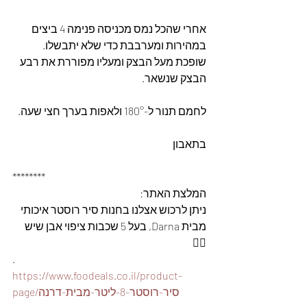
אחרי שהכל נמס מכניסה פנימה 4 ביצים 
במהירות ומערבבת כדי שלא יתבשלו.
שופכת מעל הבצק ומעליו מפוררת את רבע 
הבצק שנשאר.
לחמם תנור ל-180° ולאפות בערך חצי שעה.
בתאבון
********
המלצת האתר: 
ניתן לרכוש אצלנו בחנות סיר רוסטר איכותי 
מבית Darna, בעל 5 שכבות ציפוי אבן שיש 
👇🏽
.
https://www.foodeals.co.il/product-
page/סיר-רוסטר-8-ליטר-מבית-דרנה