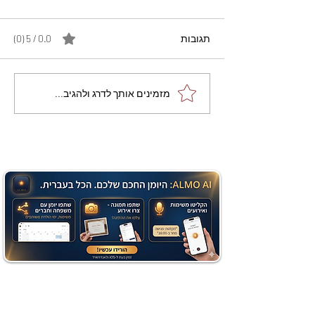
תגובות
0.0 / 5 ‏(0)
מתכון מנצח עוגת מייפל
מזמינים אותך לדרג ולהגיב...
שוקולד בחושה וקלה - זיוה
כהן