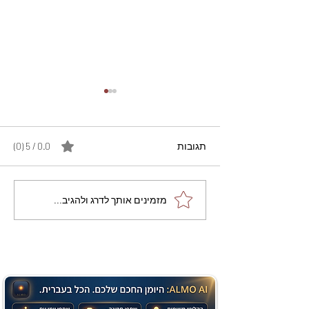
תגובות
0.0 / 5 ‏(0)
מתכון מנצח עוגת מייפל
מזמינים אותך לדרג ולהגיב...
שוקולד בחושה וקלה - זיוה
כהן