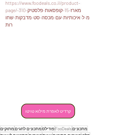
https://www.foodeals.co.il/product-
page/מארז-15-קופסאות-פלסטיק-310-
מ-ל-איכותיות-עם-מכסה-סט-מדבקות-שחו
רות
קרדיט לאפרת מילוא טויטו
מתכונים
FooDeals
פודילס
מתכונים לחגים
מתוקים