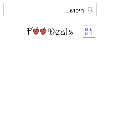
ME
NU