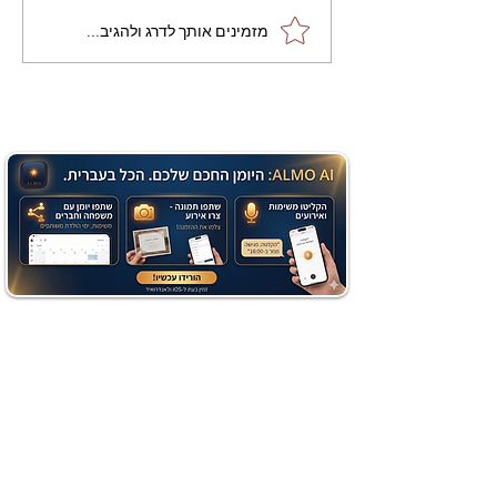
מתכון מנצח עוגת מייפל
מזמינים אותך לדרג ולהגיב...
שוקולד בחושה וקלה - זיוה
כהן