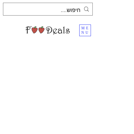
ME
NU