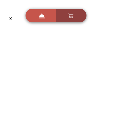
i
X
ברכות ואיחולים - אפליקציית הברכות של ישראל
ברכות ליום הולדת, ברכות
לחגים, ברכות לאירועים ועוד!
הורידו בחינם עכשיו ושלחו
ברכה לאהובים
הורדה