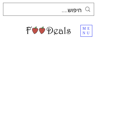
ME
NU