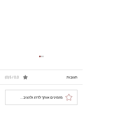
תגובות
0.0 / 5 ‏(0)
מתכון מנצח עוגת מייפל
מזמינים אותך לדרג ולהגיב...
שוקולד בחושה וקלה - זיוה
כהן