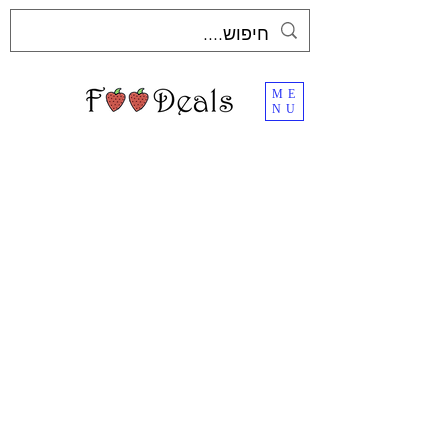
ME
NU