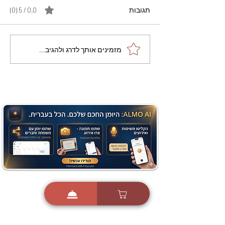
תגובות
0.0 / 5 ‏(0)
מתכון מנצח עוגת מייפל
מזמינים אותך לדרג ולהגיב...
שוקולד בחושה וקלה - זיוה
כהן