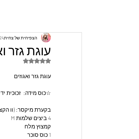
הצפיחית של צחית
24 באוג׳ 022
עוגת גזר ו
דירוג של NaN מתוך 5 כוכבים
עוגת גזר ואגוזים
☆כוס מידה:  זכוכית י
בקערת מיקסר: (וו הקצ
4 ביצים שלמות M
קמצוץ מלח
1 כוס סוכר