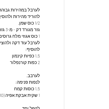
לערבל במהירות גבוהה
להוריד מהירות ולהוסיף 1 שמנת צמחית (250 מ
1/2 כוס שמן.
גזר מגורד דק - מ-3 גזרים בינוניים
1 כוס אגוזי מלח גרוסים
לערבל עוד דקה ולהוצ
להוסיף:
1.5 כפיות קינמון
2 כפות קורנפלור
לערבב.
לנפות פנימה:
1.5 כוסות קמח
1 שקית אבקת אפיה (10 גרם).
לקפל יחד.