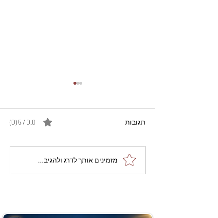
תגובות
0.0 / 5 ‏(0)
מתכון מנצח עוגת מייפל
מזמינים אותך לדרג ולהגיב...
שוקולד בחושה וקלה - זיוה
כהן