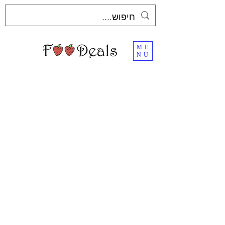
ME
NU