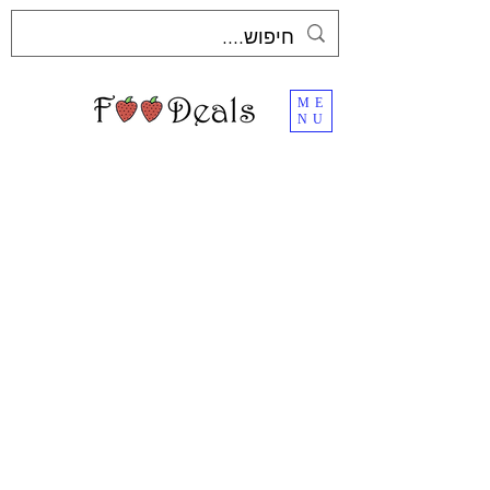
ME
NU