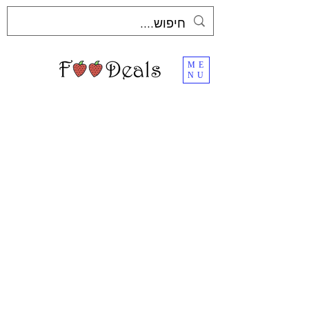
ME
NU