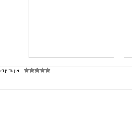
דירוג של 0 מתוך 5 כוכבים
אין עדיין די
מתכון מנצח עוגת מייפל שוקולד
בחושה וקלה - זיוה כהן