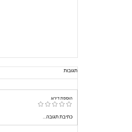
תגובות
הוספת דירוג
עוגת שוקולד קלה וממכרת
כתיבת תגובה...
שאופים במיקרוגל - אמונה
בוארון