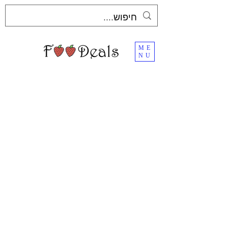
ME
NU