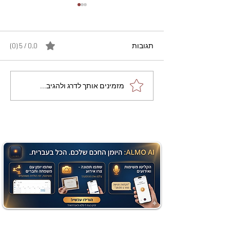
תגובות
0.0 / 5 ‏(0)
מתכון מנצח עוגת מייפל
מזמינים אותך לדרג ולהגיב...
שוקולד בחושה וקלה - זיוה
כהן