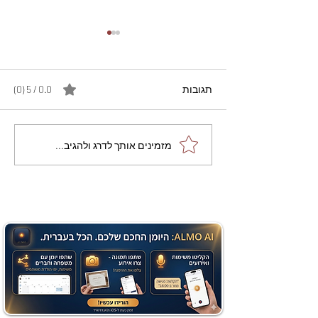
תגובות
0.0 / 5 ‏(0)
מתכון מנצח עוגת מייפל
מזמינים אותך לדרג ולהגיב...
שוקולד בחושה וקלה - זיוה
כהן