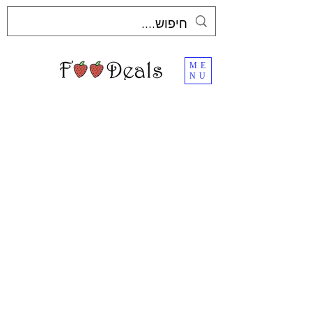
ME
NU