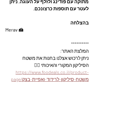
מתוקה עם פודינג ולזלף על העוגה, ניתן 
לעטר עם תוספות כרצונכם.
בהצלחה
Merav 🍰
**********
המלצת האתר: 
ניתן לרכוש אצלנו בחנות את משטח 
הסיליקון המקורי והאיכותי 👇🏽
https://www.foodeals.co.il/product-
page/משטח-סיליקון-לרידוד-ואפיית-בצק