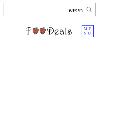
ME
NU