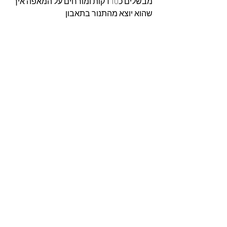
מבשלים כ10 דקות ומורחים על המאפה איך 
שהוא יוצא מהתנור בתאבון