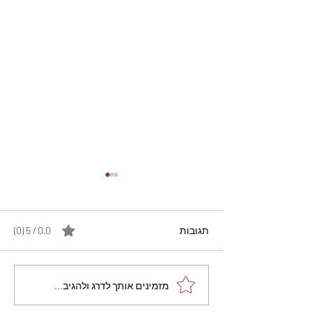
תגובות
0.0 / 5 ‏(0)
מתכון מנצח עוגת מייפל
מזמינים אותך לדרג ולהגיב...
שוקולד בחושה וקלה - זיוה