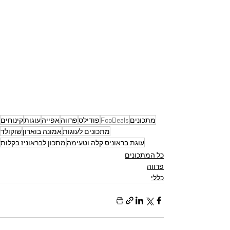
מתכונים
FooDeals
פודילס
פרווה
אפייה
עוגות
קינוחים
מתכונים לעוגות
אמונה בוארון
שוקולד
עוגת בראוניס קלה וטעימה
מתכון לבראוניז בקלות
כל המתכונים
פרווה
כללי