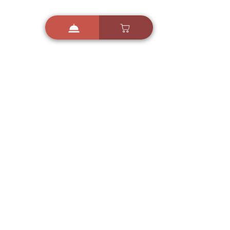
i
X
ברכות ואיחולים - אפליקציית הברכות של ישראל
ברכות ליום הולדת, ברכות
לחגים, ברכות לאירועים ועוד!
הורידו בחינם עכשיו ושלחו
ברכה לאהובים
הורדה