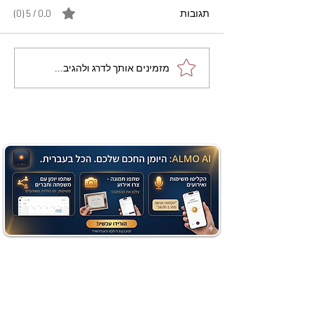
תגובות
0.0 / 5 ‏(0)
מתכון מנצח עוגת מייפל
מזמינים אותך לדרג ולהגיב...
שוקולד בחושה וקלה - זיוה
כהן