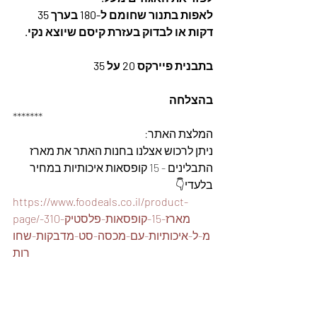
לאפות בתנור שחומם ל-180 בערך 35 
דקות או לבדוק בעזרת קיסם שיוצא נקי. 
בתבנית פיירקס 20 על 35
בהצלחה
*******
המלצת האתר: 
ניתן לרכוש אצלנו בחנות האתר את מארז 
התבלינים - 15 קופסאות איכותיות במחיר 
בלעדי👇
https://www.foodeals.co.il/product-
page/מארז-15-קופסאות-פלסטיק-310-
מ-ל-איכותיות-עם-מכסה-סט-מדבקות-שחו
רות