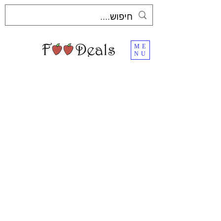
ME
NU