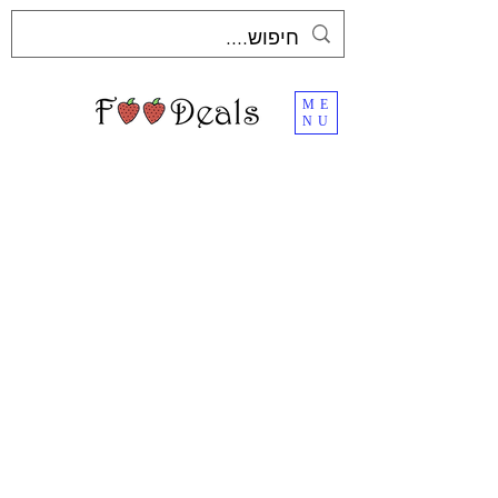
ME
NU