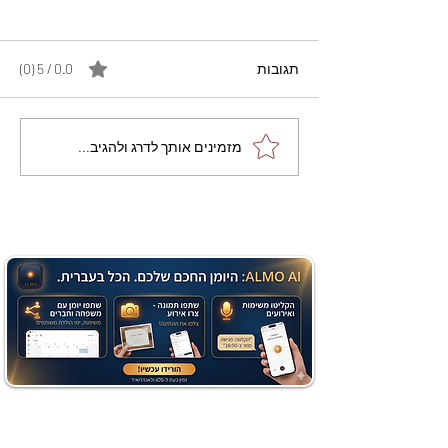
תגובות
0.0 / 5 ‏(0)
מתכון מנצח עוגת מייפל
מזמינים אותך לדרג ולהגיב...
שוקולד בחושה וקלה - זיוה
כהן