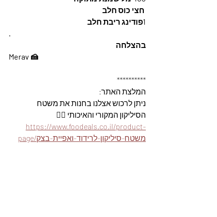
 חצי כוס חלב 
1פודינג ריבת חלב 
.
בהצלחה 
Merav 🍰
**********
המלצת האתר: 
ניתן לרכוש אצלנו בחנות את משטח 
הסיליקון המקורי והאיכותי 👇🏽
https://www.foodeals.co.il/product-
page/משטח-סיליקון-לרידוד-ואפיית-בצק