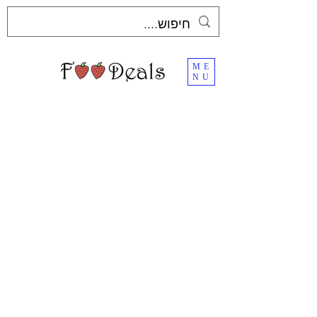
ME
NU