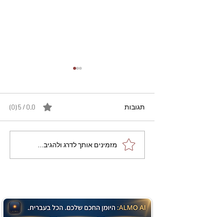
תגובות
0.0 / 5 ‏(0)
מתכון מנצח עוגת מייפל
מזמינים אותך לדרג ולהגיב...
שוקולד בחושה וקלה - זיוה
כהן