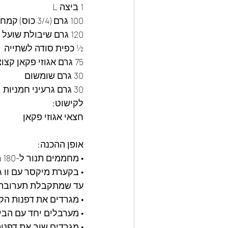
1 ביצה L
100 גרם (3/4 כוס) קמח 
120 גרם שיבולת שועל 
½ כפית סודה לשתייה
75 גרם אגוזי פקאן קצוצים דק
30 גרם שומשום
30 גרם גרעיני חמניות 
לקישוט:
חצאי אגוזי פקאן 
אופן ההכנה: 
• מחממים תנור ל-180 מעלות ומרפדים תבנית תנור בנייר אפייה. 
• בקערת מיקסר עם וו 
עד שמתקבלת תערובת 
• מגרדים את דפנות הק
• מערבלים יחד עם הבי
• מגרדים שוב את דפנות