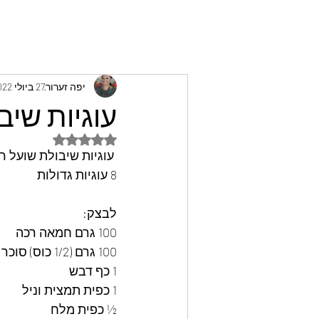
יפה זערור
27 ביולי 2022
עוגיות שיב
דירוג של NaN מתוך 5 כוכבים
 עוגיות שיבולת שועל רכות בריאות וטעימות מאד
8 עוגיות גדולות 
לבצק:
100 גרם חמאה רכה 
100 גרם (1/2 כוס) סוכר דמררה חום כהה
1 כף דבש
1 כפית תמצית וניל
½ כפית מלח