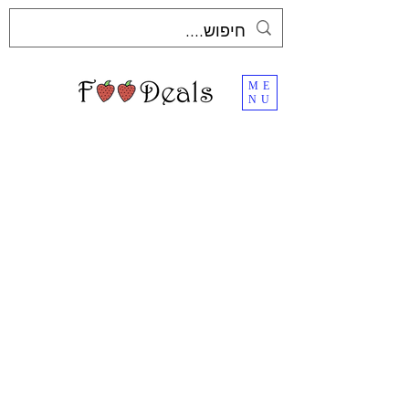
ME
NU