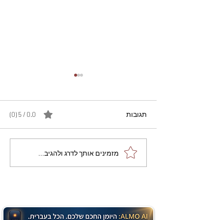
תגובות
0.0 / 5 ‏(0)
מתכון מנצח עוגת מייפל
מזמינים אותך לדרג ולהגיב...
שוקולד בחושה וקלה - זיוה
כהן