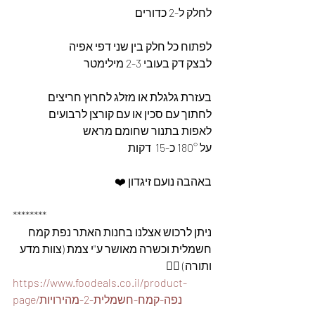
לחלק ל-2 כדורים 
לפתוח כל חלק בין שני דפי אפיה 
לבצק דק בעובי 2-3 מילימטר 
בעזרת גלגלת או מזלג לחרוץ חריצים 
לחתוך עם סכין או עם קורצן לרבועים 
לאפות בתנור שחומם מראש 
על 180° כ-15  דקות 
באהבה נועם זיגדון ❤️
********
ניתן לרכוש אצלנו בחנות האתר נפת קמח 
חשמלית וכשרה מאושר ע"י צמת (צוות מדע 
ותורה) 👇🏽
https://www.foodeals.co.il/product-
page/נפה-קמח-חשמלית-2-מהירויות