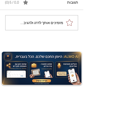
תגובות
0.0 / 5 ‏(0)
מתכון מנצח עוגת מייפל
מזמינים אותך לדרג ולהגיב...
שוקולד בחושה וקלה - זיוה
כהן