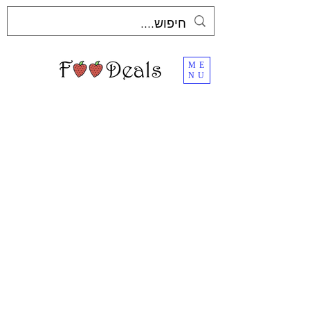
ME
NU