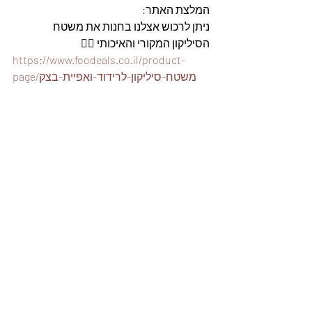
המלצת האתר: 
ניתן לרכוש אצלנו בחנות את משטח 
הסיליקון המקורי והאיכותי 👇🏽
https://www.foodeals.co.il/product-
page/משטח-סיליקון-לרידוד-ואפיית-בצק