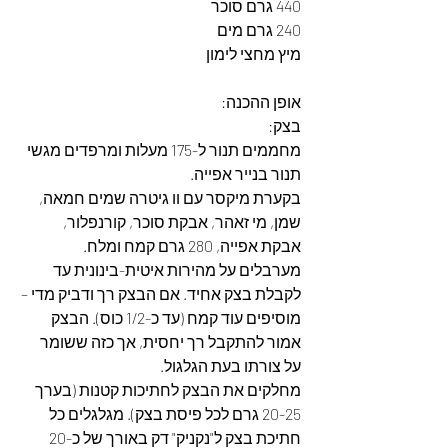
440 גרם סוכר
240 גרם מים
מיץ מחצי לימון
אופן ההכנה:
בצק:
מחממים תנור ל-175 מעלות ומרפדים מגשי 
תנור בנייר אפייה.
בקערת מיקסר עם וו גיטרה שמים חמאה, 
שמן, מי זאהר, אבקת סוכר, קורנפלור, 
אבקת אפייה, 280 גרם קמח ומלח.
מערבלים על מהירות איטית-בינונית עד 
לקבלת בצק אחיד. אם הבצק רך ודביק מדי – 
מוסיפים עוד קמח (עד כ-1/2 כוס). הבצק 
אמור להתקבל רך יחסית, אך כזה ששומר 
על צורתו בעת הגלגול.
מחלקים את הבצק לחתיכות קטנות (בערך 
20-25 גרם לכל פיסת בצק). מגלגלים כל 
חתיכת בצק ל"נקניק" דק באורך של כ-20 