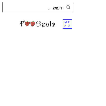
ME
NU