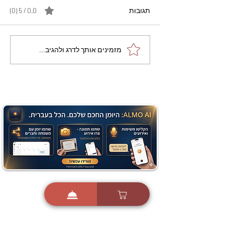
תגובות
0.0 / 5 ‏(0)
מתכון מנצח עוגת מייפל
מזמינים אותך לדרג ולהגיב...
שוקולד בחושה וקלה - זיוה
כהן