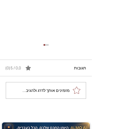
תגובות
0.0 / 5 ‏(0)
מתכון מנצח עוגת מייפל
מזמינים אותך לדרג ולהגיב...
שוקולד בחושה וקלה - זיוה
כהן