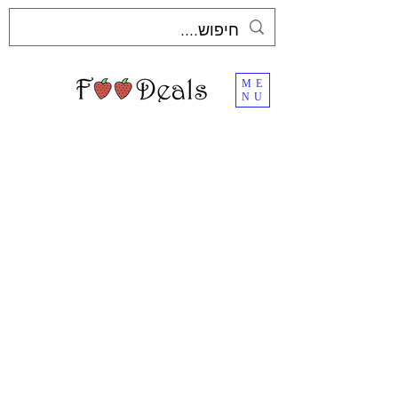
ME
NU