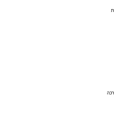
ת
רכה