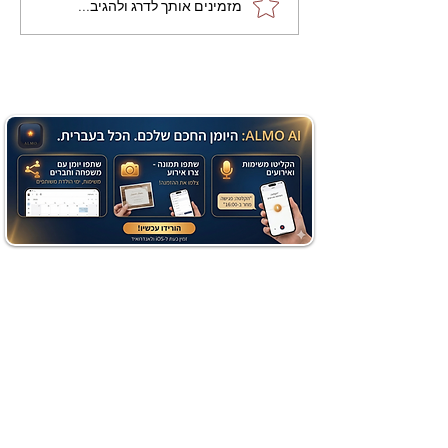
מתכון מנצח עוגת מייפל
מזמינים אותך לדרג ולהגיב...
שוקולד בחושה וקלה - זיוה
כהן