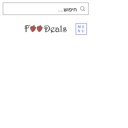
ME
NU