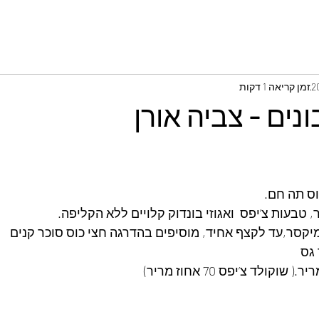
זמן קריאה 1 דקות
נים - צביה אורן
וס תה חם.
, טבעות צ’יפס  ואגוזי בונדוק קלויים ללא הקליפה.
 גס