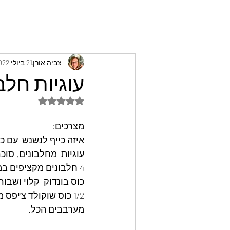
צביה אורן
21 ביולי 2022
עוגיות חלבו
דירוג של NaN מתוך 5 כוכבים
מצרכים:
איזה כייף לנשנש  עם כ
עוגיות  מחלבונים, סוכר
4 חלבונים מקציפים במיקסר,עד לקצף אחיד, מוסיפים בהדרגה חצי כוס סוכר קנים
כוס בונדוק  קלוי ושבור
1/2 כוס שוקולד צ’יפס מריר.( שוקולד צ’יפס 70 אחוז מריר)
מערבבים הכל.