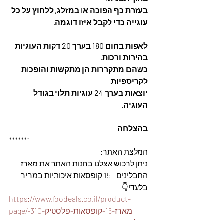
בעזרת כף הפוכה או במזלג, ללחוץ על כל 
עוגייה כדי לקבל איזו דוגמה. 
לאפות בחום 180 בערך 20 דקות העוגיות 
בהירות ורכות. 
כשהם מתקררות הן מתקשות והופכות 
לקריספיות. 
יוצאות בערך 24 עוגיות תלוי בגודל 
העוגיה.  
בהצלחה
*******
המלצת האתר: 
ניתן לרכוש אצלנו בחנות האתר את מארז 
התבלינים - 15 קופסאות איכותיות במחיר 
בלעדי👇
https://www.foodeals.co.il/product-
page/מארז-15-קופסאות-פלסטיק-310-