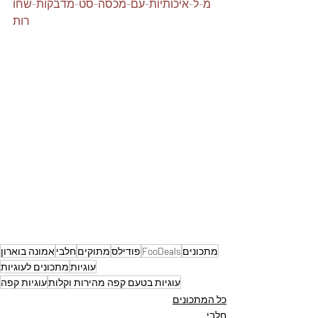
מ-ל-איכותיות-עם-מכסה-סט-מדבקות-שחו
רות
מתכונים
FooDeals
פודילס
מתוקים
חלבי
אמונה בוארון
עוגיות
מתכונים לעוגיות
עוגיות בטעם קפה מהירות וקלות
עוגיות קפה
כל המתכונים
חלבי