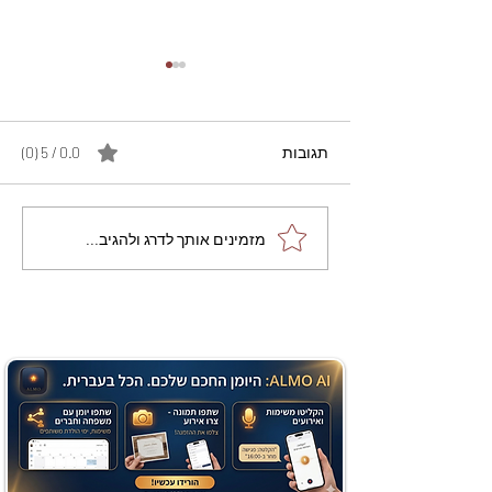
תגובות
0.0 / 5 ‏(0)
מתכון מנצח עוגת מייפל
מזמינים אותך לדרג ולהגיב...
שוקולד בחושה וקלה - זיוה
כהן