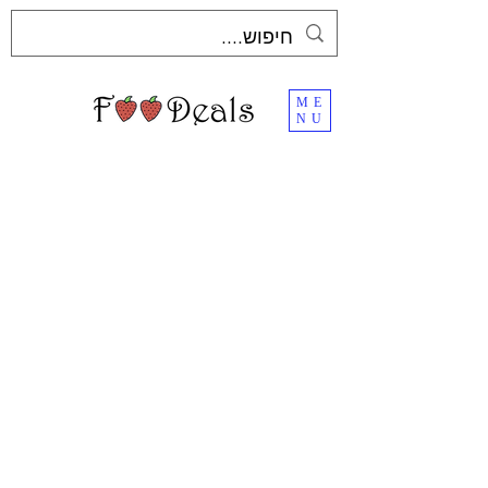
ME
NU