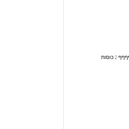
לאפות 180 מעלות 12 עד 15 דקות  ממשיכים עם טארפש (מושלגות בוטנים) מטורףףףףףףף 2 כוסות 